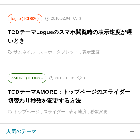
2016.02.04
logue (TCD020)
0
TCDテーマLogueのスマホ閲覧時の表示速度が遅
いとき
サムネイル
,
スマホ、タブレット
,
表示速度
2016.01.18
AMORE (TCD028)
3
TCDテーマAMORE：トップページのスライダー
切替わり秒数を変更する方法
トップページ
,
スライダー
,
表示速度
,
秒数変更
人気のテーマ