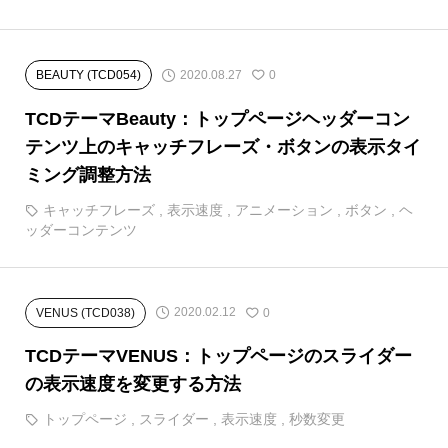
2020.08.27
BEAUTY (TCD054)
0
TCDテーマBeauty：トップページヘッダーコン
テンツ上のキャッチフレーズ・ボタンの表示タイ
ミング調整方法
キャッチフレーズ
,
表示速度
,
アニメーション
,
ボタン
,
ヘ
ッダーコンテンツ
2020.02.12
VENUS (TCD038)
0
TCDテーマVENUS：トップページのスライダー
の表示速度を変更する方法
トップページ
,
スライダー
,
表示速度
,
秒数変更