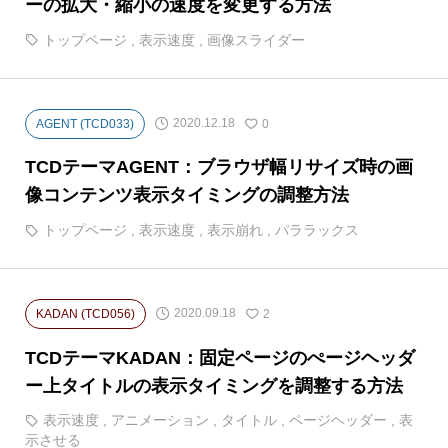
ーの拡大・縮小の速度を変更する方法
トップページ
,
表示速度
,
画像スライダー
2020.12.18
AGENT (TCD033)
0
TCDテーマAGENT：ブラウザ幅リサイズ時の画
像コンテンツ表示タイミングの調整方法
トップページ
,
表示速度
,
表示崩れ
,
パララックス
2020.09.18
KADAN (TCD056)
2
TCDテーマKADAN：固定ページのぺージヘッダ
ー上タイトルの表示タイミングを調整する方法
表示速度
,
アニメーション
,
タイトル
,
ページヘッダー
,
表
示させる