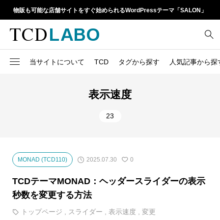
物販も可能な店舗サイトをすぐ始められるWordPressテーマ「SALON」
当サイトについて
TCD
タグから探す
人気記事から探
TCD LABOとは
WordPressテーマ比較
13
1カラム
retinaディスプレイ
表示速度
TCDテーマ一覧
人気ランキング
20
Google Map
SEO
23
6
Gutenberg
SNS
ファイルの編集方法
アップデート情報
14
h1
SNSアイコン
よくあるご質問
2025.07.30
MONAD (TCD110)
0
TCDクラシックエディタ
17
iframe
ラグイン
TCDテーマMONAD：ヘッダースライダーの表示
21
meta description
Webフォント
秒数を変更する方法
39
meta title
トップページ
,
スライダー
,
表示速度
,
変更
Welcart