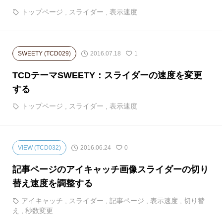
トップページ
,
スライダー
,
表示速度
2016.07.18
SWEETY (TCD029)
1
TCDテーマSWEETY：スライダーの速度を変更
する
トップページ
,
スライダー
,
表示速度
2016.06.24
VIEW (TCD032)
0
記事ページのアイキャッチ画像スライダーの切り
替え速度を調整する
アイキャッチ
,
スライダー
,
記事ページ
,
表示速度
,
切り替
え
,
秒数変更