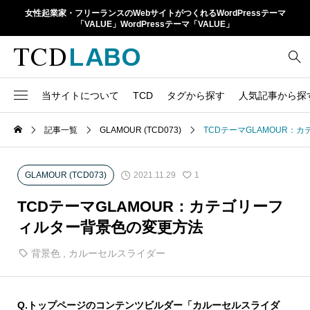
女性起業家・フリーランスのWebサイトがつくれるWordPressテーマ
「VALUE」WordPressテーマ「VALUE」
当サイトについて
TCD
タグから探す
人気記事から探
TCD LABOとは
WordPressテーマ比較
記事一覧
GLAMOUR (TCD073)
TCDテーマGLAMOUR：
13
1カラム
retinaディスプレイ
TCDテーマ一覧
人気ランキング
20
Google Map
SEO
2021.11.29
GLAMOUR (TCD073)
1
6
Gutenberg
SNS
ファイルの編集方法
アップデート情報
TCDテーマGLAMOUR：カテゴリーフ
14
h1
SNSアイコン
ィルター背景色の変更方法
よくあるご質問
TCDクラシックエディタ
17
iframe
背景色
,
カルーセルスライダー
ラグイン
21
meta description
Webフォント
39
meta title
Q.
トップページのコンテンツビルダー「カルーセルスライダ
Welcart