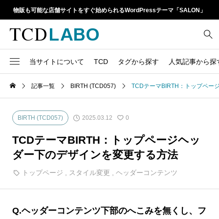
物販も可能な店舗サイトをすぐ始められるWordPressテーマ「SALON」
当サイトについて
TCD
タグから探す
人気記事から探
TCD LABOとは
WordPressテーマ比較
記事一覧
BIRTH (TCD057)
TCDテーマBIRTH：トップペ
13
1カラム
retinaディスプレイ
TCDテーマ一覧
人気ランキング
20
Google Map
SEO
2025.03.12
BIRTH (TCD057)
0
6
Gutenberg
SNS
ファイルの編集方法
アップデート情報
TCDテーマBIRTH：トップページヘッ
14
h1
SNSアイコン
ダー下のデザインを変更する方法
よくあるご質問
TCDクラシックエディタ
17
iframe
トップページ
,
スタイル変更
,
ヘッダーコンテンツ
ラグイン
21
meta description
Webフォント
39
meta title
Q.ヘッダーコンテンツ下部のへこみを無くし、フ
Welcart