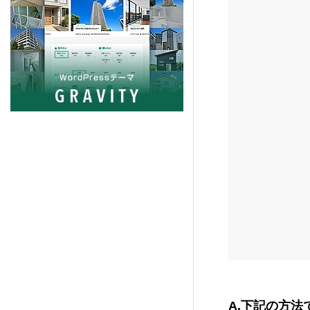
PORTAL (TCD095)
5
Beyond (TCD094)
7
NULL (BIZ002)
5
HORIZON (TCD093)
8
Ankle (TCD092)
14
TENJIKU (TCD091)
10
CODE. (TCD090)
11
QUADRA (BIZ001)
9
A.下記の方