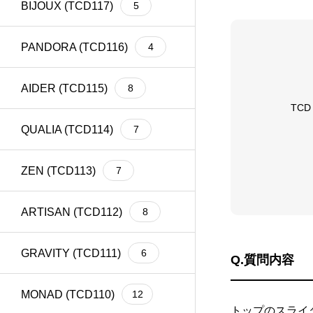
BIJOUX (TCD117)
5
meta title
39
Welcart
1
PANDORA (TCD116)
4
AIDER (TCD115)
8
TC
QUALIA (TCD114)
7
ZEN (TCD113)
7
ARTISAN (TCD112)
8
GRAVITY (TCD111)
6
Q.質問内容
MONAD (TCD110)
12
トップのスライ