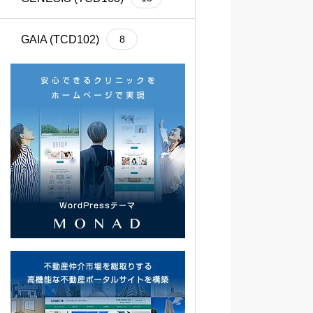
GAIA (TCD102)
8
Cherie (TCD101)
4
BASARA (TCD100)
13
REHUB (TCD099)
21
SHIPS (TCD098)
6
common (TCD097)
12
SERUM (TCD096)
13