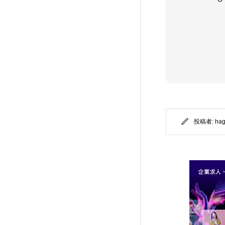
ANTHEM (TCD083)
15
CURE (TCD082)
36
Tree (TCD081)
12
HAKU (TCD080)
20
投稿者:
ha
EGO. (TCD079)
25
FORCE (TCD078)
18
HEAL (TCD077)
17
Be (TCD076)
5