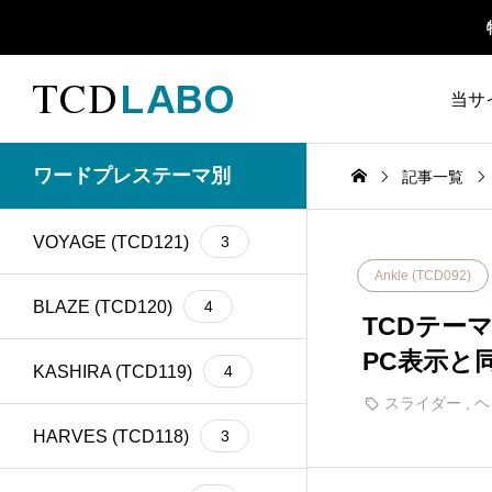
当サ
TCD 
ワードプレステーマ別
記事一覧
1カラム
13
retinaディスプレイ
5
TCD
VOYAGE (TCD121)
3
Google Map
20
SEO
30
Ankle (TCD092)
ファ
Gutenberg
6
SNS
15
BLAZE (TCD120)
4
TCDテー
PC表示と
h1
14
SNSアイコン
2
KASHIRA (TCD119)
4
スライダー
,
ヘ
TCDクラシックエデ
iframe
17
1
ィタプラグイン
HARVES (TCD118)
3
meta description
21
Webフォント
6