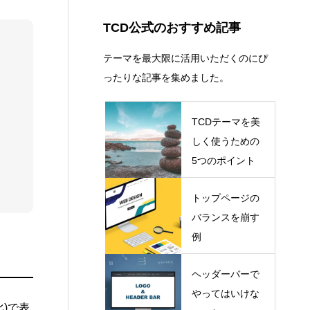
コピーライト
13
ショートコード
13
TCD公式のおすすめ記事
テーマを最大限に活用いただくのにぴ
ったりな記事を集めました。
TCDテーマを美
しく使うための
5つのポイント
トップページの
バランスを崩す
例
ヘッダーバーで
やってはいけな
)で表