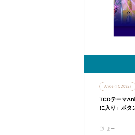
EVERY (TCD075)
32
FAKE (TCD074)
18
GLAMOUR (TCD073)
22
NOEL (TCD072)
25
MIKADO (TCD071)
11
Ankle (TCD092)
TCDテーマA
NUMERO (TCD070)
8
に入り」ボタ
TOKI (TCD069)
11
まー
ROCK (TCD068)
5