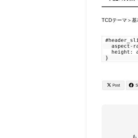
Rebirth (FREE001)
7
TCDテーマ＞
FALCON (TCD089)
14
#header_sl
aspect-r
SOLARIS (TCD088)
32
height: 
}
DROP (TCD087)
15


Post
S
meets (TCD086)
17
Muum (TCD085)
11
MASSIVE (TCD084)
13
も