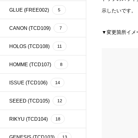
GLUE (FREE002)
5
示したいです。
CANON (TCD109)
7
▼変更箇所イメ
HOLOS (TCD108)
11
HOMME (TCD107)
8
ISSUE (TCD106)
14
SEEED (TCD105)
12
RIKYU (TCD104)
18
GENESIS (TCD103)
13