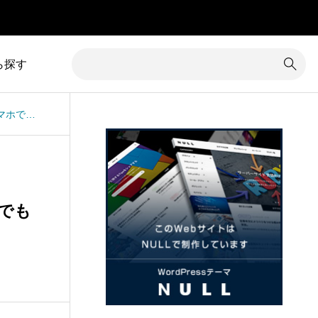
」
ら探す
TCDテーマAnkle：トップのスライダー画像でスマホでもPC表示と同じ画像の比率で表示する方法
1
カテゴリー除外
8
コメント
34
カラム調整
31
コンテンツ追加
16
カレンダー
3
サイズ変更
ホでも
7
クイックタグ
19
サイト内検索
1
クチコミ
5
サイト名
グローバルメニュー
76
サブメニュー
4