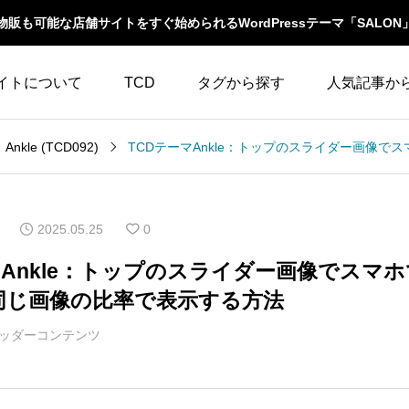
物販も可能な店舗サイトをすぐ始められるWordPressテーマ「SALON
イトについて
TCD
タグから探す
人気記事か
LABOとは
WordPressテーマ比較
Ankle (TCD092)
WooCommerce
10
イベント一覧
テーマ一覧
人気ランキング
YouTube
23
ウィジェット
2025.05.25
0
イルの編集方法
アップデート情報
アイキャッチ
86
エスケープ
マAnkle：トップのスライダー画像でスマ
よくあるご質問
同じ画像の比率で表示する方法
アイコン
5
オーバーレイ
ッダーコンテンツ
アクセス
3
カスタム投稿タイプ
カテゴリーソートボ
アニメーション
32
タン