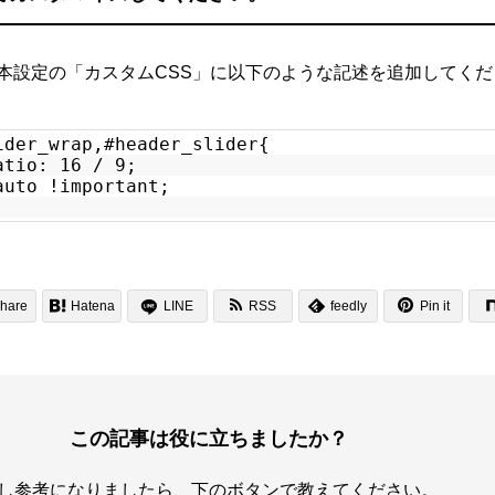
基本設定の「カスタムCSS」に以下のような記述を追加してく
ider_wrap,#header_slider{
atio: 16 / 9;
auto !important;


hare

Hatena
LINE
RSS
feedly
Pin it

この記事は役に立ちましたか？
し参考になりましたら、下のボタンで教えてください。