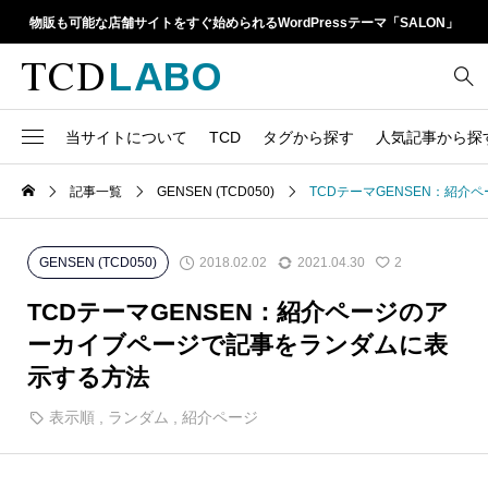
物販も可能な店舗サイトをすぐ始められるWordPressテーマ「SALON」
当サイトについて
TCD
タグから探す
人気記事から探
TCD LABOとは
WordPressテーマ比較
記事一覧
GENSEN (TCD050)
TCDテーマGENSEN：紹
13
1カラム
retinaディスプレイ
TCDテーマ一覧
人気ランキング
20
Google Map
SEO
2018.02.02
2021.04.30
GENSEN (TCD050)
2
6
Gutenberg
SNS
ファイルの編集方法
アップデート情報
TCDテーマGENSEN：紹介ページのア
14
h1
SNSアイコン
ーカイブページで記事をランダムに表
よくあるご質問
示する方法
TCDクラシックエディタ
17
iframe
ラグイン
表示順
,
ランダム
,
紹介ページ
21
meta description
Webフォント
39
meta title
Welcart