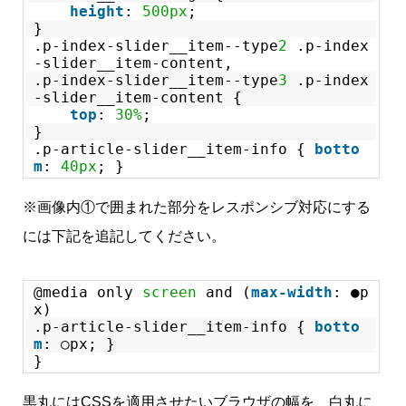
height
:
500px
;
}
.p-index-slider__item--type
2
.p-index
-slider__item-content,
.p-index-slider__item--type
3
.p-index
-slider__item-content {
top
:
30%
;
}
.p-article-slider__item-info {
botto
m
:
40px
; }
※画像内①で囲まれた部分をレスポンシブ対応にする
には下記を追記してください。
@media only
screen
and (
max-width
: ●p
x)
.p-article-slider__item-info {
botto
m
: ○px; }
}
黒丸にはCSSを適用させたいブラウザの幅を、白丸に