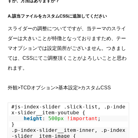
すが、方法はありますか？
A.
該当ファイルをカスタムCSSに追加してください
スライダーの調整についてですが、当テーマのスライ
ダーは大きいことが特徴となっておりますため、テー
マオプションでは設定箇所がございません。つきまし
ては、CSSにてご調整頂くことがよろしいことと思わ
れます。
外観>TCDオプション>基本設定>カスタムCSS
#js-index-slider .slick-list, .p-inde
x-slider__item-youtube {
height
:
500px
!important
;
}
.p-index-slider__item-inner, .p-index
-slider__item-image {