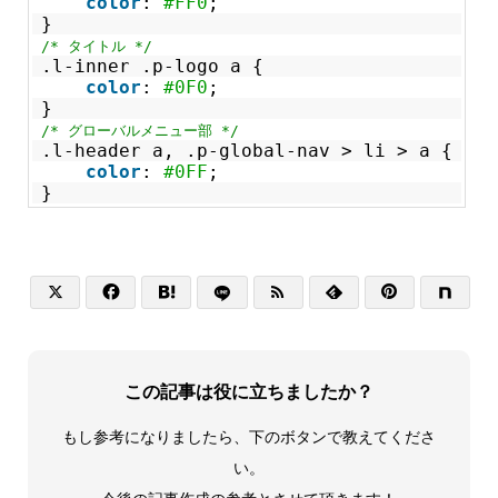
color
:
#FF0
;
}
/* タイトル */
.l-inner .p-logo a {
color
:
#0F0
;
}
/* グローバルメニュー部 */
.l-header a, .p-global-nav > li > a {
color
:
#0FF
;
}






この記事は役に立ちましたか？
もし参考になりましたら、下のボタンで教えてくださ
い。