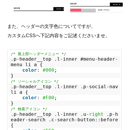
また、ヘッダーの文字色についてですが、
カスタムCSSへ下記内容をご記述くださいませ。
/* 最上部ヘッダーメニュー */
.p-header__top .l-inner #menu-header-
menu li a {
color
:
#000
;
}
/* ソーシャルアイコン */
.p-header__top .l-inner .p-social-nav
li a {
color
:
#F00
;
}
/* 検索アイコン */
.p-header__top .l-inner .u-
right
.p-h
eader-search .c-search-button::before
{