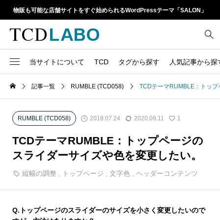
物販も可能な店舗サイトをすぐ始められるWordPressテーマ「SALON」
当サイトについて
TCD
タグから探す
人気記事から探
TCD LABOとは
WordPressテーマ比較
記事一覧
RUMBLE (TCD058)
TCDテーマRUMBLE：ト
13
1カラム
retinaディスプレイ
TCDテーマ一覧
人気ランキング
20
Google Map
SEO
2018.07.24
2020.09.11
RUMBLE (TCD058)
1
6
Gutenberg
SNS
ファイルの編集方法
アップデート情報
TCDテーマRUMBLE：トップページの
14
h1
SNSアイコン
スライダーサイズや色を変更したい。
よくあるご質問
TCDクラシックエディタ
17
iframe
縦幅の調整
,
トップページ
,
文字色
,
ヘッダーコンテンツ
ラグイン
21
meta description
Webフォント
39
meta title
Q.
トップページのスライダーのサイズを小さく変更したいので
Welcart