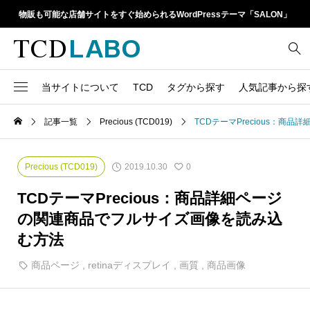
物販も可能な店舗サイトをすぐ始められるWordPressテーマ「SALON」
当サイトについて
TCD
タグから探す
人気記事から探
TCD LABOとは
WordPressテーマ比較
記事一覧
Precious (TCD019)
TCDテーマPrecious：
13
1カラム
retinaディスプレイ
TCDテーマ一覧
人気ランキング
20
Google Map
SEO
2019.10.30
Precious (TCD019)
0
6
Gutenberg
SNS
ファイルの編集方法
アップデート情報
TCDテーマPrecious：商品詳細ページ
14
h1
SNSアイコン
の関連商品でフルサイズ画像を読み込
よくあるご質問
む方法
TCDクラシックエディタ
17
iframe
ラグイン
商品ページ
,
retinaディスプレイ
,
画質
,
商品画像
21
meta description
Webフォント
39
meta title
Welcart