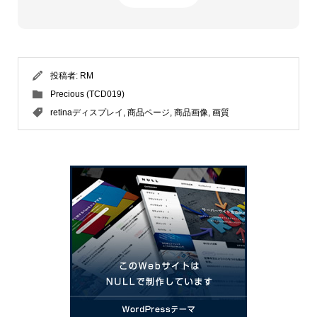
投稿者:
RM
Precious (TCD019)
retinaディスプレイ
,
商品ページ
,
商品画像
,
画質