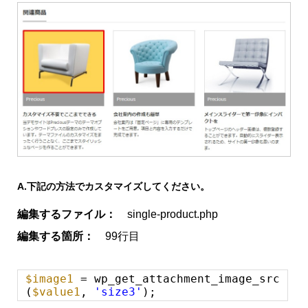
A.
下記の方法でカスタマイズしてください。
編集するファイル：
single-product.php
編集する箇所：
99行目
$image1
= wp_get_attachment_image_src
(
$value1
,
'size3'
);