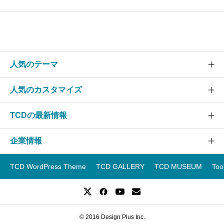
人気のテーマ
人気のカスタマイズ
SOLARIS
CURE
TCDの最新情報
グローバルメニュー
EVERY
スライダー
企業情報
NANO
TCDニュース
ヘッダー
GENSEN
アップデート情報
TCD WordPress Theme
TCD GALLERY
TCD MUSEUM
Too
フッター
運営会社
OOPS!
WordPressテーマランキング
スマホ
事業紹介
WordPressテーマ一覧
レイアウト
企業ブログ
WordPressテーマ比較
© 2016 Design Plus Inc.
採用情報