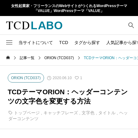
女性起業家・フリーランスのWebサイトがつくれるWordPressテーマ
「VALUE」WordPressテーマ「VALUE」
当サイトについて
TCD
タグから探す
人気記事から探
TCD LABOとは
WordPressテーマ比較
記事一覧
ORION (TCD037)
TCDテーマORION：ヘッダー
13
1カラム
retinaディスプレイ
TCDテーマ一覧
人気ランキング
20
Google Map
SEO
2020.06.10
ORION (TCD037)
1
6
Gutenberg
SNS
ファイルの編集方法
アップデート情報
TCDテーマORION：ヘッダーコンテン
14
h1
SNSアイコン
ツの文字色を変更する方法
よくあるご質問
TCDクラシックエディタ
17
iframe
トップページ
,
キャッチフレーズ
,
文字色
,
タイトル
,
ヘッ
ラグイン
ダーコンテンツ
21
meta description
Webフォント
39
meta title
Welcart