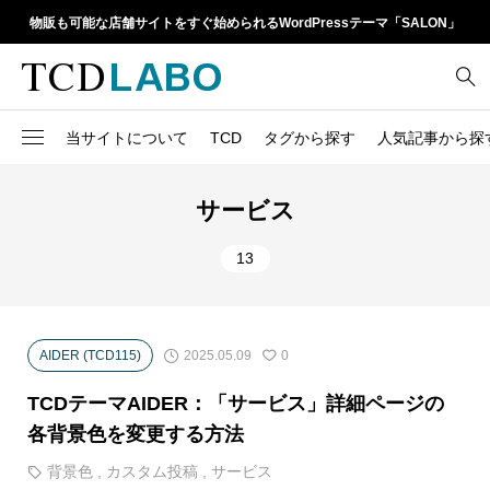
物販も可能な店舗サイトをすぐ始められるWordPressテーマ「SALON」
当サイトについて
TCD
タグから探す
人気記事から探
TCD LABOとは
WordPressテーマ比較
13
1カラム
retinaディスプレイ
サービス
TCDテーマ一覧
人気ランキング
20
Google Map
SEO
13
6
Gutenberg
SNS
ファイルの編集方法
アップデート情報
14
h1
SNSアイコン
よくあるご質問
2025.05.09
AIDER (TCD115)
0
TCDクラシックエディタ
17
iframe
ラグイン
TCDテーマAIDER：「サービス」詳細ページの
21
meta description
Webフォント
各背景色を変更する方法
39
meta title
背景色
,
カスタム投稿
,
サービス
Welcart