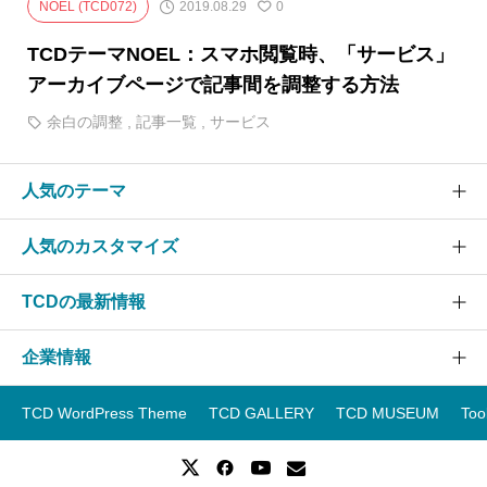
2019.08.29
NOEL (TCD072)
0
TCDテーマNOEL：スマホ閲覧時、「サービス」
アーカイブページで記事間を調整する方法
余白の調整
,
記事一覧
,
サービス
人気のテーマ
人気のカスタマイズ
SOLARIS
CURE
TCDの最新情報
グローバルメニュー
EVERY
スライダー
企業情報
NANO
TCDニュース
ヘッダー
GENSEN
アップデート情報
TCD WordPress Theme
TCD GALLERY
TCD MUSEUM
Too
フッター
運営会社
OOPS!
WordPressテーマランキング
スマホ
事業紹介
WordPressテーマ一覧