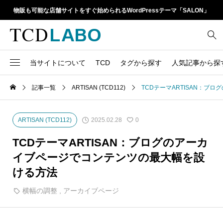
物販も可能な店舗サイトをすぐ始められるWordPressテーマ「SALON」
当サイトについて
TCD
タグから探す
人気記事から探
TCD LABOとは
WordPressテーマ比較
記事一覧
ARTISAN (TCD112)
TCDテーマARTISAN：
13
1カラム
retinaディスプレイ
TCDテーマ一覧
人気ランキング
20
Google Map
SEO
2025.02.28
ARTISAN (TCD112)
0
6
Gutenberg
SNS
ファイルの編集方法
アップデート情報
TCDテーマARTISAN：ブログのアーカ
14
h1
SNSアイコン
イブページでコンテンツの最大幅を設
よくあるご質問
ける方法
TCDクラシックエディタ
17
iframe
ラグイン
横幅の調整
,
アーカイブページ
21
meta description
Webフォント
39
meta title
Welcart