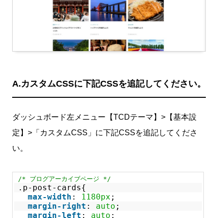
A.カスタムCSSに下記CSSを追記してください。
ダッシュボード左メニュー【TCDテーマ】>【基本設
定】>「カスタムCSS」に下記CSSを追記してくださ
い。
/* ブログアーカイブページ */
.p-post-cards{
max-width
:
1180px
;
margin-right
:
auto
;
margin-left
:
auto
;